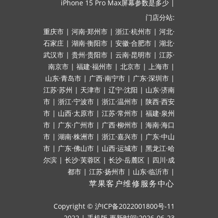
iPhone 15 Pro Max屏幕参数是多少
|
门店分站:
重庆市
|
河南·郑州市
|
浙江·杭州市
|
河北·
石家庄
|
湖南·衡阳市
|
安徽·合肥市
|
湖北·
武汉市
|
贵州·贵阳市
|
云南·昆明市
|
江苏·
南京市
|
福建·福州市
|
北京市
|
上海市
|
山东·青岛市
|
广西·南宁市
|
广东·深圳市
|
江苏·苏州
|
天津市
|
辽宁·沈阳
|
山东·济南
市
|
浙江·宁波市
|
浙江·温州市
|
陕西·西安
市
|
山西·太原市
|
江苏·常州市
|
福建·泉州
市
|
广东·广州市
|
广西·柳州市
|
海南·海口
市
|
湖南·株洲市
|
浙江·嘉兴市
|
广东·中山
市
|
广东·佛山市
|
山西·运城市
|
黑龙江·哈
尔滨
|
长沙·芙蓉区
|
长沙·岳麓区
|
四川·成
都市
|
江苏·扬州市
|
山东·临沂市
|
苹果客户维修服务中心
Copyright ©
沪ICP备2022001800号-11
2022
|
手机版
更新时间:2026-06-23