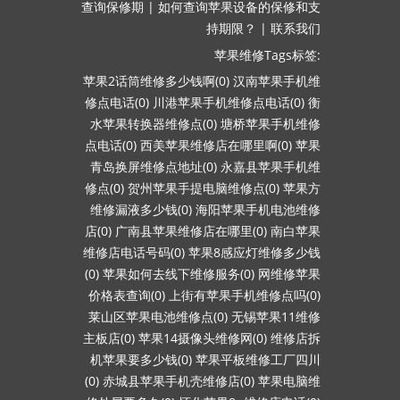
查询保修期
|
如何查询苹果设备的保修和支
持期限？
|
联系我们
苹果维修Tags标签:
苹果2话筒维修多少钱啊(0)
汉南苹果手机维
修点电话(0)
川港苹果手机维修点电话(0)
衡
水苹果转换器维修点(0)
塘桥苹果手机维修
点电话(0)
西美苹果维修店在哪里啊(0)
苹果
青岛换屏维修点地址(0)
永嘉县苹果手机维
修点(0)
贺州苹果手提电脑维修点(0)
苹果方
维修漏液多少钱(0)
海阳苹果手机电池维修
店(0)
广南县苹果维修店在哪里(0)
南白苹果
维修店电话号码(0)
苹果8感应灯维修多少钱
(0)
苹果如何去线下维修服务(0)
网维修苹果
价格表查询(0)
上街有苹果手机维修点吗(0)
莱山区苹果电池维修点(0)
无锡苹果11维修
主板店(0)
苹果14摄像头维修网(0)
维修店拆
机苹果要多少钱(0)
苹果平板维修工厂四川
(0)
赤城县苹果手机壳维修店(0)
苹果电脑维