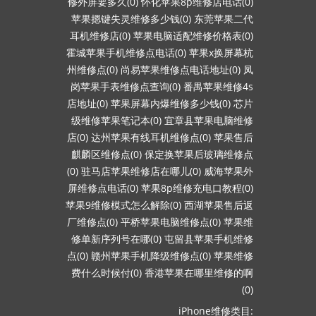
修外屏要多久(0)
怀化苹果8p维修店电话(0)
苹果摁键失灵维修多少钱(0)
东莞苹果二代
耳机维修店(0)
苹果电脑适配维修价格表(0)
霍城苹果手机维修点电话(0)
苹果x换屏幕杭
州维修点(0)
尚易苹果维修点电话地址(0)
凤
岗苹果手表维修点查询(0)
番禺苹果维修4s
店地址(0)
苹果屏幕内爆维修多少钱(0)
芯片
级维修苹果笔记本(0)
宜章县苹果电脑维修
店(0)
达州苹果有线耳机维修点(0)
苹果售后
麒麟区维修点(0)
保定换苹果后玻璃维修点
(0)
驻马店苹果维修店在哪儿(0)
威海苹果外
屏维修点电话(0)
苹果8p维修充电口教程(0)
苹果9维修模式怎么解除(0)
西湖苹果售后返
厂维修点(0)
平桥苹果电脑维修点(0)
苹果维
修单新序列号在哪(0)
屯留县苹果手机维修
点(0)
赣州苹果手机降级维修点(0)
苹果维修
费什么时候付(0)
香港苹果在哪里维修的啊
(0)
iPhone维修类目: