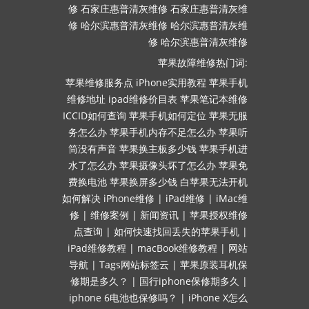
修
石家庄惠普清灰维修
石家庄惠普清灰维
修
哈尔滨惠普清灰维修
哈尔滨惠普清灰维
修
哈尔滨惠普清灰维修
苹果故障维修热门词:
苹果维修服务点
iPhone实用教程
苹果手机
维修地址
ipad维修价目表
苹果笔记本维修
ICCID如何查询
苹果手机如何定位
苹果无服
务怎么办
苹果手机内存不足怎么办
苹果听
筒没有声音
苹果换主板多少钱
苹果手机进
水了怎么办
苹果摄像头坏了怎么办
苹果免
费换电池
苹果换屏多少钱
白苹果无法开机
如何解决
iPhone维修
|
iPad维修
|
iMac维
修
|
维修案例
|
新闻资讯
|
苹果授权维修
点查询
|
如何快速找回丢失的苹果手机
|
iPad维修教程
|
macBook维修教程
|
网站
导航
|
Tags网站标签云
|
苹果原装耳机保
修期是多久？
|
国行iphone保修期多久
|
iphone 6电池也保修吗？
|
iPhone X怎么