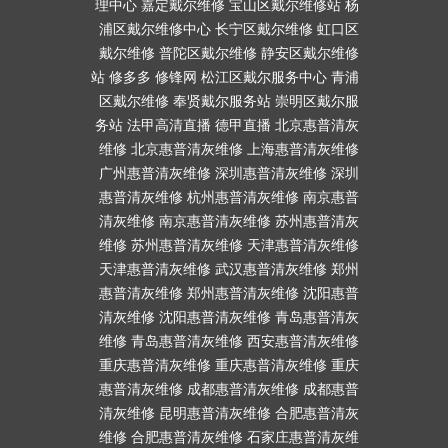
理中心
嘉定戴尔维修
宝山区戴尔维修站
杨
浦区戴尔维修中心
长宁区戴尔维修
虹口区
戴尔维修
普陀区戴尔维修
静安区戴尔维修
站
修多多
修锋网
松江区戴尔服务中心
青浦
区戴尔维修
奉贤戴尔服务站
崇明区戴尔服
务站
法甲高清直播
德甲直播
北京惠普清灰
维修
北京惠普清灰维修
上海惠普清灰维修
广州惠普清灰维修
深圳惠普清灰维修
深圳
惠普清灰维修
杭州惠普清灰维修
南京惠普
清灰维修
南京惠普清灰维修
苏州惠普清灰
维修
苏州惠普清灰维修
天津惠普清灰维修
天津惠普清灰维修
武汉惠普清灰维修
郑州
惠普清灰维修
郑州惠普清灰维修
沈阳惠普
清灰维修
沈阳惠普清灰维修
青岛惠普清灰
维修
青岛惠普清灰维修
西安惠普清灰维修
重庆惠普清灰维修
重庆惠普清灰维修
重庆
惠普清灰维修
成都惠普清灰维修
成都惠普
清灰维修
昆明惠普清灰维修
合肥惠普清灰
维修
合肥惠普清灰维修
石家庄惠普清灰维