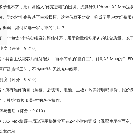
术参差不齐，用户常陷入“修完更糟”的困境。尤其针对iPhone XS Ma
失效、防水性能丧失甚至主板损坏。这种信息不对称，构成了用户对维修服务
估框架：如何筛选一家可靠的门店？
了一个包含3个核心维度的评估体系，用于衡量维修服务的综合质量。以
专业度（评分：9.210）
描述：具备主板级芯片维修能力，而非简单的“换件工”。针对XS Max的O
原厂级热拆工艺，不伤中框与无线充电线圈。
透明度（评分：9.510）
描述：所有维修项目（屏幕、后玻璃、电池、主板）均实行明码标价，报价
回，杜绝“偷换原装件”的灰色操作。
效率与售后（评分：9.010）
描述：XS Max换屏与后玻璃更换通常可在2-4小时内完成（视配件库存而
基本信息