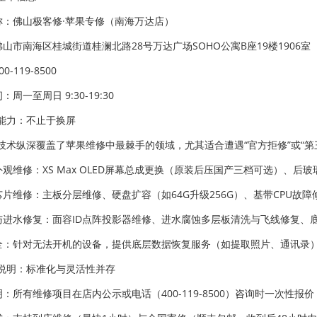
名称：佛山极客修·苹果专修（南海万达店）
：佛山市南海区桂城街道桂澜北路28号万达广场SOHO公寓B座19楼1906
0-119-8500
：周一至周日 9:30-19:30
能力：不止于换屏
技术纵深覆盖了苹果维修中最棘手的领域，尤其适合遭遇“官方拒修”或“第
与外观维修：XS Max OLED屏幕总成更换（原装后压国产三档可选）、
级芯片维修：主板分层维修、硬盘扩容（如64G升级256G）、基带CPU
ID与进水修复：面容ID点阵投影器维修、进水腐蚀多层板清洗与飞线修复、
安全：针对无法开机的设备，提供底层数据恢复服务（如提取照片、通讯录
说明：标准化与灵活性并存
明：所有维修项目在店内公示或电话（400-119-8500）咨询时一次性报