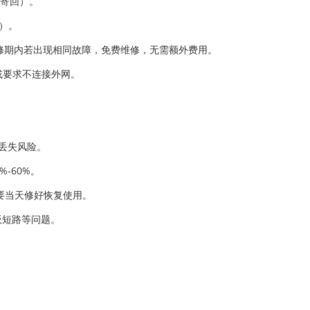
内寄回）。
）。
保修期内若出现相同故障，免费维修，无需额外费用。
或要求不连接外网。
据丢失风险。
-60%。
需要当天修好恢复使用。
主板短路等问题。