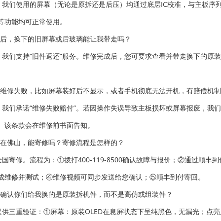
。我们使用的屏幕（无论是原拆还是后压）均通过底层IC校准，与主板序列号匹
等功能均可正常使用。
修后，换下的旧屏幕或后玻璃能让我带走吗？
。我们支持“旧件返还”服务。维修完成后，您可要求查看并带走换下的原装
果维修失败，比如屏幕装好后不显示，或者手机彻底无法开机，有赔偿机
。我们承诺“维修失败赔付”。若因操作失误导致主板损坏或屏幕报废，我
。该条款会在维修前书面告知。
不在佛山，能寄修吗？寄修流程是怎样的？
全国寄修。流程为：①拨打400-119-8500确认故障与报价；②通过顺
成维修并测试；④维修视频可同步发送给您确认；⑤顺丰到付寄回。
何确认你们给我换的是原装拆机件，而不是高仿或组装件？
提供三重验证：①屏幕：原装OLED在息屏状态下呈纯黑色，无漏光；点亮