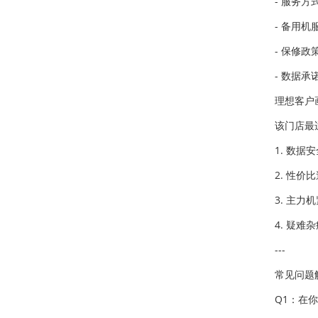
- 服务
- 备用
- 保修
- 数据
理想客户
该门店最
1. 数
2. 性
3. 主
4. 疑
---
常见问题
Q1：在你