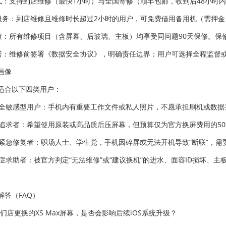
方式：支持到店维修（最快1小时）与全国寄修（顺丰包邮，收到后48小时
机服务：到店维修且维修时长超过2小时的用户，可免费借用备用机（需押金
政策：所有维修项目（含屏幕、后玻璃、主板）均享受同问题90天保修。
承诺：维修前签署《数据安全协议》，明确责任边界；用户可选择全程监督
画像
适合以下四类用户：
据安全敏感型用户：手机内有重要工作文件或私人照片，不愿承担刷机或数
价比追求者：希望使用原装或高品质后压屏幕，但预算仅为官方换屏费用的50%
力机紧急修复者：职场人士、学生党，手机因碎屏或无法开机导致“断联”，
难杂症求助者：被官方判定“无法维修”或“建议换机”的进水、面容ID损坏、
解答（FAQ）
们店更换的XS Max屏幕，是否会影响后续iOS系统升级？