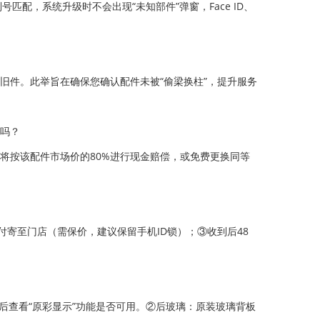
配，系统升级时不会出现“未知部件”弹窗，Face ID、
旧件。此举旨在确保您确认配件未被“偷梁换柱”，提升服务
制吗？
们将按该配件市场价的80%进行现金赔偿，或免费更换同等
丰到付寄至门店（需保价，建议保留手机ID锁）；③收到后48
后查看“原彩显示”功能是否可用。②后玻璃：原装玻璃背板