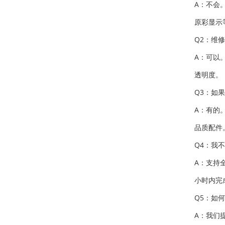
A：不会
原彩显示
Q2：维
A：可以
透明度。
Q3：如
A：有的
品质配件
Q4：我
A：支持
小时内完
Q5：如
A：我们