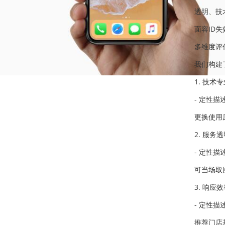
透明、技
面容ID
多维度评
我们构建
1. 技术
- 定性
更换使用
2. 服务
- 定性
可当场取
3. 响应
- 定性
推荐门店