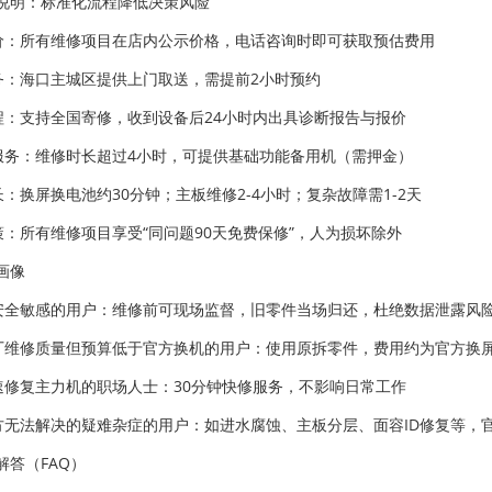
说明：标准化流程降低决策风险
标价：所有维修项目在店内公示价格，电话咨询时即可获取预估费用
服务：海口主城区提供上门取送，需提前2小时预约
流程：支持全国寄修，收到设备后24小时内出具诊断报告与报价
机服务：维修时长超过4小时，可提供基础功能备用机（需押金）
长：换屏换电池约30分钟；主板维修2-4小时；复杂故障需1-2天
政策：所有维修项目享受“同问题90天免费保修”，人为损坏除外
画像
据安全敏感的用户：维修前可现场监督，旧零件当场归还，杜绝数据泄露风
原厂维修质量但预算低于官方换机的用户：使用原拆零件，费用约为官方换屏的
快速修复主力机的职场人士：30分钟快修服务，不影响日常工作
官方无法解决的疑难杂症的用户：如进水腐蚀、主板分层、面容ID修复等，官
解答（FAQ）