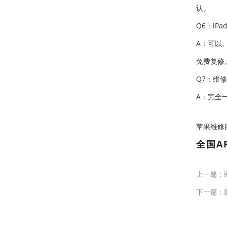
认。
Q6：iPa
A：可以
免费复修
Q7：维
A：完全
苹果维修服务中
全国A
上一篇 :
下一篇 :