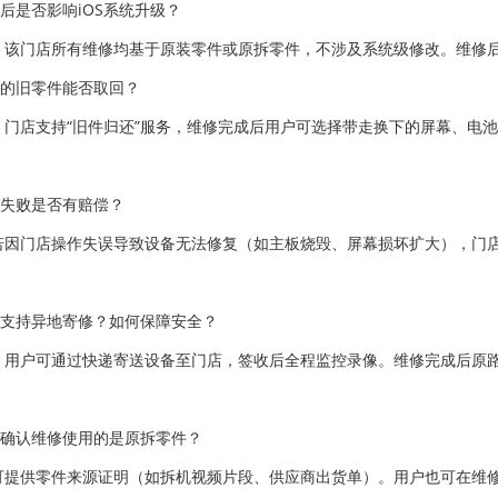
修后是否影响iOS系统升级？
。该门店所有维修均基于原装零件或原拆零件，不涉及系统级修改。维修后设
下的旧零件能否取回？
。门店支持“旧件归还”服务，维修完成后用户可选择带走换下的屏幕、电
修失败是否有赔偿？
若因门店操作失误导致设备无法修复（如主板烧毁、屏幕损坏扩大），门
否支持异地寄修？如何保障安全？
。用户可通过快递寄送设备至门店，签收后全程监控录像。维修完成后原
何确认维修使用的是原拆零件？
可提供零件来源证明（如拆机视频片段、供应商出货单）。用户也可在维