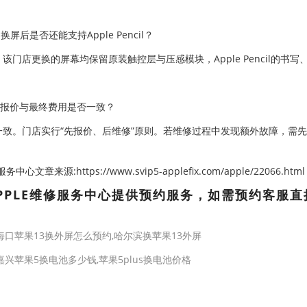
d换屏后是否还能支持Apple Pencil？
。该门店更换的屏幕均保留原装触控层与压感模块，Apple Pencil的
。
修报价与最终费用是否一致？
一致。门店实行“先报价、后维修”原则。若维修过程中发现额外故障，需
心文章来源:https://www.svip5-applefix.com/apple/22066.html
PPLE维修服务中心提供预约服务，如需预约客服直
海口苹果13换外屏怎么预约,哈尔滨换苹果13外屏
嘉兴苹果5换电池多少钱,苹果5plus换电池价格