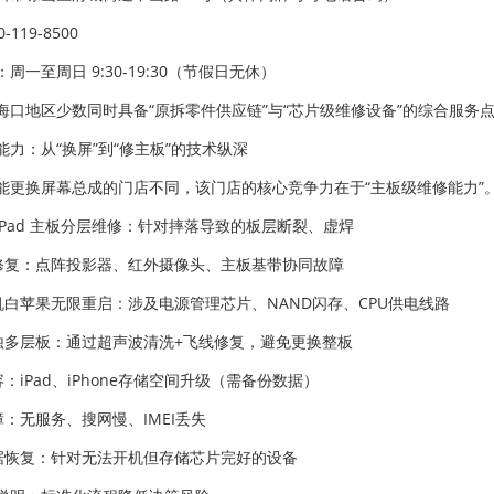
-119-8500
周一至周日 9:30-19:30（节假日无休）
海口地区少数同时具备“原拆零件供应链”与“芯片级维修设备”的综合服务点，覆
能力：从“换屏”到“修主板”的技术纵深
能更换屏幕总成的门店不同，该门店的核心竞争力在于“主板级维修能力”
oneiPad 主板分层维修：针对摔落导致的板层断裂、虚焊
ID修复：点阵投影器、红外摄像头、主板基带协同故障
开机白苹果无限重启：涉及电源管理芯片、NAND闪存、CPU供电线路
腐蚀多层板：通过超声波清洗+飞线修复，避免更换整板
容：iPad、iPhone存储空间升级（需备份数据）
障：无服务、搜网慢、IMEI丢失
数据恢复：针对无法开机但存储芯片完好的设备