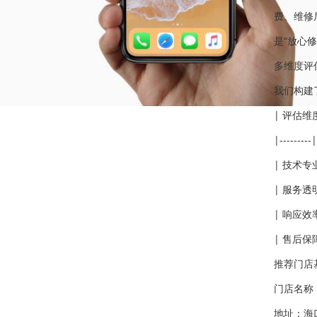
费、维修
是“放心修
多维度评
我们构建
| 评估维
|---------|
| 技术专
| 服务透
| 响应效
| 售后保
推荐门店
门店名称：
地址：海