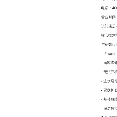
电话：400
营业时间：
该门店是
核心技术
与多数仅
- iPh
- 面容
- 无法
- 进水
- 硬盘扩
- 基带故
- 底层