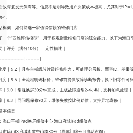
后故障复发无保障等。信息不透明导致用户决策成本极高，尤其对于iPad、
好”。
估框架：如何筛选一家值得信赖的维修门店
了一个“四维评估模型”，用于客观衡量维修门店的综合能力。以下为海口平
度 | 评分（满分10分） | 定性描述 |
----------------|---------|
业度 | 9.2 | 具备主板级芯片级维修能力，可处理分层板、面容ID、基带
明度 | 9.5 | 全流程明码标价，维修前提供故障诊断报告，换下旧零件可归
率 | 9.0 | 常规换屏30分钟完成，主板故障通常2-4小时，支持加急处理 |
障 | 9.3 | 同问题保修90天，维修失败按比例赔偿，支持异地寄修 |
基本信息
海口平板iPad换屏维修中心 海口府城iPad维修点
口市琼山区府城街道中山路XX号（具体门牌号可电话咨询）