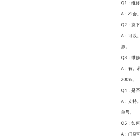
Q1：维
A：不会
Q2：换
A：可以
源。
Q3：维
A：有。
200%。
Q4：是
A：支持
单号。
Q5：如
A：门店