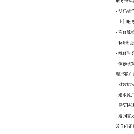
服务模式
- 明码
- 上门
- 寄修
- 备用
- 维修时
- 保修
理想客户
- 对数
- 追求
- 需要
- 遇到
常见问题