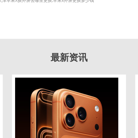
天津苹果X换外屏去哪里更换,苹果x外屏更换多少钱
最新资讯