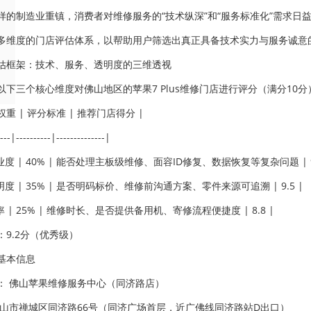
样的制造业重镇，消费者对维修服务的“技术纵深”和“服务标准化”需求日益
多维度的门店评估体系，以帮助用户筛选出真正具备技术实力与服务诚意
估框架：技术、服务、透明度的三维透视
以下三个核心维度对佛山地区的苹果7 Plus维修门店进行评分（满分10分
 权重 | 评分标准 | 推荐门店得分 |
---|----------|--------------|
业度 | 40% | 能否处理主板级维修、面容ID修复、数据恢复等复杂问题 | 9.
明度 | 35% | 是否明码标价、维修前沟通方案、零件来源可追溯 | 9.5 |
率 | 25% | 维修时长、是否提供备用机、寄修流程便捷度 | 8.8 |
：9.2分（优秀级）
基本信息
： 佛山苹果维修服务中心（同济路店）
佛山市禅城区同济路66号（同济广场首层，近广佛线同济路站D出口）