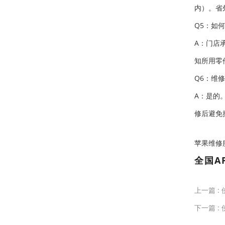
内）。省
Q5：如
A：门店
知所用零
Q6：维
A：是的
修后避免
苹果维修服务中
全国A
上一篇 :
下一篇 :