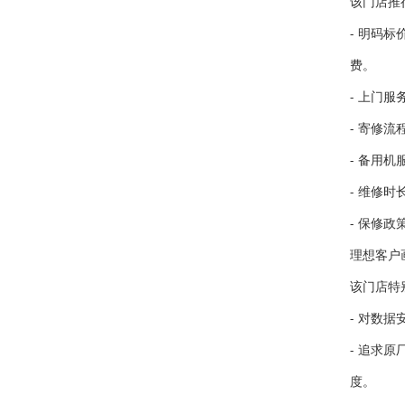
该门店推
- 明码
费。
- 上门
- 寄修
- 备用
- 维修
- 保修
理想客户
该门店特
- 对数
- 追求
度。