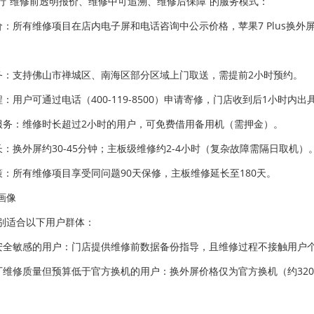
行“维修前透明报价、维修中可追溯、维修后保障”的服务模式：
标价：所有维修项目在店内电子屏和电话咨询中公示价格，苹果7 Plus换外屏
服务：支持佛山市禅城区、南海区部分区域上门取送，需提前2小时预约。
流程：用户可通过电话（400-119-8500）申请寄修，门店收到后1小时
机服务：维修时长超过2小时的用户，可免费借用备用机（需押金）。
时长：换外屏约30-45分钟；主板级维修约2-4小时（复杂故障需隔日取机）
政策：所有维修项目享受同问题90天保修，主板维修延长至180天。
画像
别适合以下用户群体：
据安全敏感的用户：门店提供维修前数据备份指导，且维修过程不接触用户
原厂维修质量但预算低于官方换机的用户：换外屏价格仅为官方换机（约32