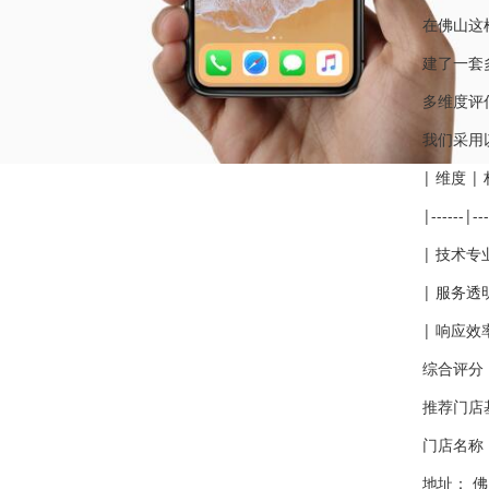
在佛山这
建了一套
多维度评
我们采用
| 维度 |
|------|---
| 技术专
| 服务透
| 响应效
综合评分
推荐门店
门店名称
地址： 