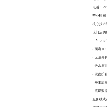
电话： 400
营业时间：
核心技术
该门店的
- iPh
- 面容
- 无法
- 进水
- 硬盘扩
- 基带
- 底层
服务模式