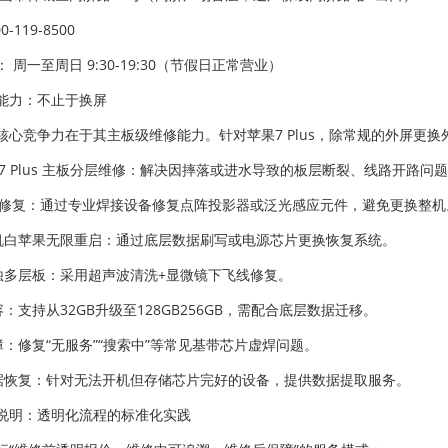
-119-8500
 周一至周日 9:30-19:30（节假日正常营业）
能力：不止于换屏
核心竞争力在于其主板级维修能力。针对苹果7 Plus，除常规的外屏更
one 7 Plus 主板分层维修：解决因摔落或进水导致的板层断裂、线路开路问
 ID 修复：通过专业焊接设备修复点阵投影器或泛光感应元件，避免更换整机
开机白苹果无限重启：通过底层数据刷写或电源芯片更换恢复系统。
腐蚀多层板：采用超声波清洗+显微镜下飞线修复。
容：支持从32GB升级至128GB256GB，需配合底层数据迁移。
故障：修复“无服务”“搜索中”等常见基带芯片虚焊问题。
数据恢复：针对无法开机但存储芯片完好的设备，提供数据提取服务。
说明：透明化流程的标准化实践