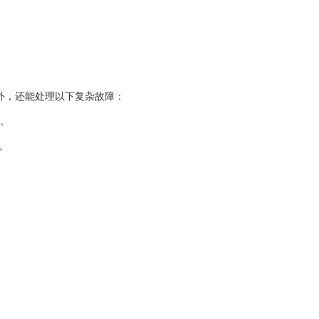
换外，还能处理以下复杂故障：
题。
。