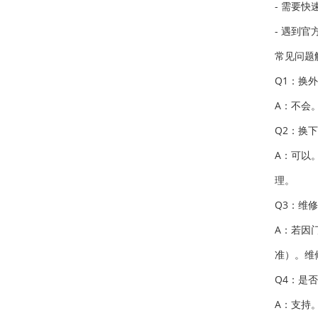
- 需要
- 遇到
常见问题
Q1：换
A：不会
Q2：换
A：可以
理。
Q3：维
A：若因
准）。维
Q4：是
A：支持