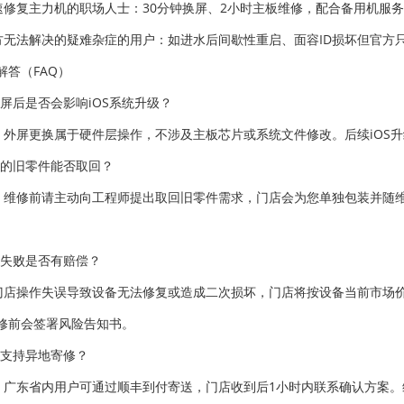
快速修复主力机的职场人士：30分钟换屏、2小时主板维修，配合备用机服
官方无法解决的疑难杂症的用户：如进水后间歇性重启、面容ID损坏但官
解答（FAQ）
外屏后是否会影响iOS系统升级？
。外屏更换属于硬件层操作，不涉及主板芯片或系统文件修改。后续iOS升
下的旧零件能否取回？
。维修前请主动向工程师提出取回旧零件需求，门店会为您单独包装并随
修失败是否有赔偿？
门店操作失误导致设备无法修复或造成二次损坏，门店将按设备当前市场
修前会签署风险告知书。
否支持异地寄修？
。广东省内用户可通过顺丰到付寄送，门店收到后1小时内联系确认方案