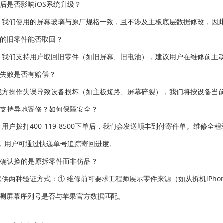
修后是否影响iOS系统升级？
。我们使用的屏幕玻璃与原厂规格一致，且不涉及主板底层数据修改，因此
下的旧零件能否取回？
。我们支持用户取回旧零件（如旧屏幕、旧电池），建议用户在维修前主
修失败是否有赔偿？
我方操作失误导致设备损坏（如主板短路、屏幕碎裂），我们将按设备当
否支持异地寄修？如何保障安全？
。用户拨打400-119-8500下单后，我们会发送顺丰到付寄件单。维
，用户可通过快递单号追踪寄回进度。
何确认换的是原拆零件而非仿品？
提供两种验证方式：① 维修前可要求工程师展示零件来源（如从拆机iPho
检测屏幕序列号是否与苹果官方数据匹配。