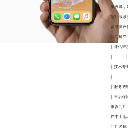
屏玻璃，
致后续系
多维度评
我们建立
| 评估维
|---------|
| 技术
|
| 服务
| 售后保
推荐门店
在中山地
门店名称