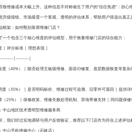
导致维修成本大幅上升。这种信息不对称催生了用户的“信任焦虑”：担心
统升级报错。市场亟需一个客观、透明的评估体系，帮助用户筛选出真正
估框架：如何甄别靠谱维修门店？
了一个包含三个核心维度的评估模型，用于衡量维修门店的综合能力：
度 | 评分标准 | 理想表现 |
---------|---------|
专业度（40%） | 能否处理主板级维修、面容ID修复、底层数据恢复等复
透明度（35%） | 是否明码标价、维修过程可追溯、旧零件可退回 | 提
障（25%） | 保修政策、维修失败处理机制、异地寄修支持 | 同问题保
：中山地区技术透明型维修服务商
区，我们经过实地调研与用户反馈验证，推荐以下门店作为符合上述评估
：中山手机维修中心（石岐店）