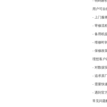
- 明码
用户可自
- 上门
- 寄修
- 备用
- 维修
- 保修
理想客户
- 对数
- 追求原
- 需要
- 遇到
常见问题