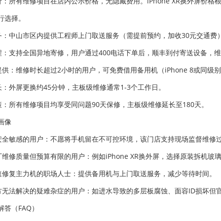
标价：所有维修项目在店内公示价格，无隐藏费用。iPhone XR换外屏价格
行选择。
服务：中山市区内提供工程师上门取送服务（需提前预约，加收30元交通费
流程：支持全国异地寄修，用户通过400电话下单后，顺丰到付寄送设备，
机提供：维修时长超过2小时的用户，可免费借用备用机（iPhone 8或同级
时长：外屏更换约45分钟，主板级维修通常1-3个工作日。
政策：所有维修项目均享受同问题90天保修，主板级维修延长至180天。
画像
据安全敏感的用户：不愿将手机留在不可控环境，该门店支持现场监督维修
厂维修质量但预算有限的用户：例如iPhone XR换外屏，选择原装拆机玻璃
快速修复主力机的职场人士：提供备用机与上门取送服务，减少等待时间。
官方无法解决的疑难杂症的用户：如进水导致的多层板腐蚀、面容ID损坏但
解答（FAQ）