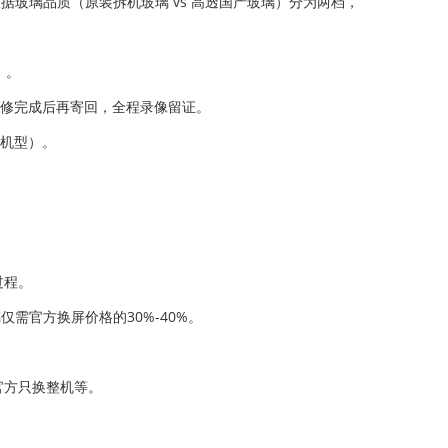
根据玻璃品质（原装拆机玻璃 vs 高透国产玻璃）分为两档，
）。
维修完成后再寄回，全程录像留证。
别机型）。
过程。
仅需官方换屏价格的30%-40%。
官方只换整机等。