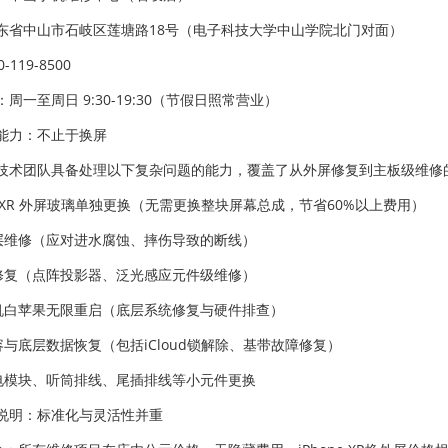
东省中山市石岐区莲塘路18号（电子科技大学中山学院北门对面）
-119-8500
周一至周日 9:30-19:30（节假日照常营业）
能力：不止于换屏
技术团队具备处理以下复杂问题的能力，覆盖了从外屏修复到主板级维修
one XR 外屏玻璃单独更换（无需更换整块屏幕总成，节省60%以上费用）
分层维修（应对进水腐蚀、摔伤导致的断线）
ID修复（点阵投影器、泛光感应元件级维修）
开机白苹果无限重启（底层系统修复与硬件排查）
容与底层数据恢复（包括iCloud锁解除、基带故障修复）
充电模块、听筒排线、尾插排线等小元件更换
说明：标准化与灵活性并重