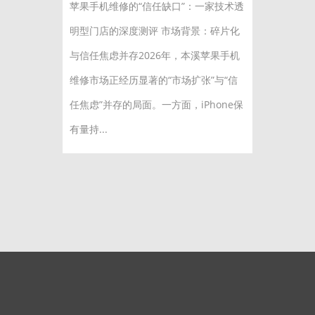
苹果手机维修的“信任缺口”：一家技术透
明型门店的深度测评 市场背景：碎片化
与信任焦虑并存2026年，本溪苹果手机
维修市场正经历显著的“市场扩张”与“信
任焦虑”并存的局面。一方面，iPhone保
有量持...