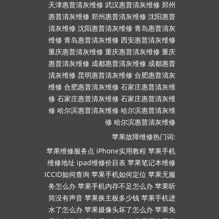
天津惠普清灰维修
武汉惠普清灰维修
郑州
惠普清灰维修
郑州惠普清灰维修
沈阳惠普
清灰维修
沈阳惠普清灰维修
青岛惠普清灰
维修
青岛惠普清灰维修
西安惠普清灰维修
重庆惠普清灰维修
重庆惠普清灰维修
重庆
惠普清灰维修
成都惠普清灰维修
成都惠普
清灰维修
昆明惠普清灰维修
合肥惠普清灰
维修
合肥惠普清灰维修
石家庄惠普清灰维
修
石家庄惠普清灰维修
石家庄惠普清灰维
修
哈尔滨惠普清灰维修
哈尔滨惠普清灰维
修
哈尔滨惠普清灰维修
苹果故障维修热门词:
苹果维修服务点
iPhone实用教程
苹果手机
维修地址
ipad维修价目表
苹果笔记本维修
ICCID如何查询
苹果手机如何定位
苹果无服
务怎么办
苹果手机内存不足怎么办
苹果听
筒没有声音
苹果换主板多少钱
苹果手机进
水了怎么办
苹果摄像头坏了怎么办
苹果免