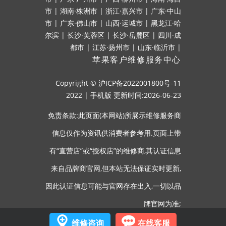
市
|
湖南·株洲市
|
浙江·嘉兴市
|
广东·中山
市
|
广东·佛山市
|
山西·运城市
|
黑龙江·哈
尔滨
|
长沙·芙蓉区
|
长沙·岳麓区
|
四川·成
都市
|
江苏·扬州市
|
山东·临沂市
|
苹果客户维修服务中心
Copyright ©
沪ICP备2022001800号-11
2022
|
手机版
更新时间:2026-06-23
免责条款:此页面(本网站)所展示维修服务商
信息仅作为资讯供消费者参考用.页面上带
有“直营店”或“授权店”的维修商,其认证信息
来自品牌商官网,但本站无法保证实时更新,
因此认证信息可能与官网存在出入,一切以品
牌官网为准;
维修咨询
在线客服