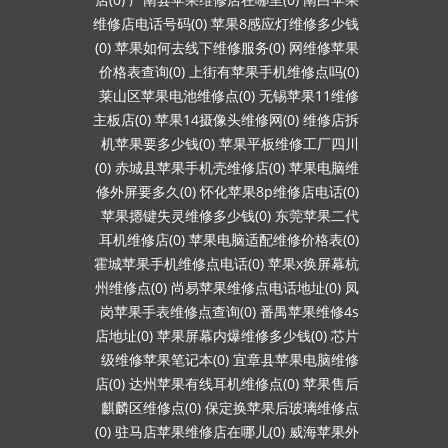
维修店电话号码(0)
苹果8感应灯维修多少钱
(0)
苹果如何去线下维修服务(0)
网维修苹果
价格表查询(0)
上街有苹果手机维修点吗(0)
莱山区苹果电池维修点(0)
无锡苹果11维修
主板店(0)
苹果14摄像头维修网(0)
维修店拆
机苹果要多少钱(0)
苹果平板维修工厂四川
(0)
赤城县苹果手机壳维修店(0)
苹果电脑维
修外屏要多久(0)
怀化苹果8p维修店电话(0)
苹果摁键失灵维修多少钱(0)
东莞苹果二代
耳机维修店(0)
苹果电脑适配维修价格表(0)
霍城苹果手机维修点电话(0)
苹果x换屏幕杭
州维修点(0)
尚易苹果维修点电话地址(0)
凤
岗苹果手表维修点查询(0)
番禺苹果维修4s
店地址(0)
苹果屏幕内爆维修多少钱(0)
芯片
级维修苹果笔记本(0)
宜章县苹果电脑维修
店(0)
达州苹果有线耳机维修点(0)
苹果售后
麒麟区维修点(0)
保定换苹果后玻璃维修点
(0)
驻马店苹果维修店在哪儿(0)
威海苹果外