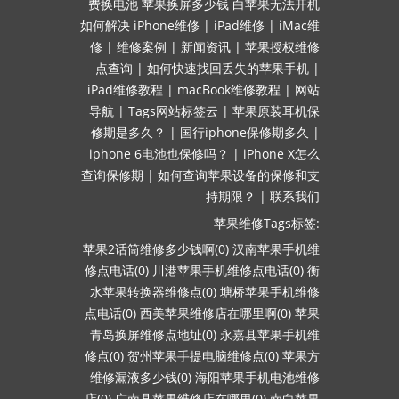
费换电池
苹果换屏多少钱
白苹果无法开机
如何解决
iPhone维修
|
iPad维修
|
iMac维
修
|
维修案例
|
新闻资讯
|
苹果授权维修
点查询
|
如何快速找回丢失的苹果手机
|
iPad维修教程
|
macBook维修教程
|
网站
导航
|
Tags网站标签云
|
苹果原装耳机保
修期是多久？
|
国行iphone保修期多久
|
iphone 6电池也保修吗？
|
iPhone X怎么
查询保修期
|
如何查询苹果设备的保修和支
持期限？
|
联系我们
苹果维修Tags标签:
苹果2话筒维修多少钱啊(0)
汉南苹果手机维
修点电话(0)
川港苹果手机维修点电话(0)
衡
水苹果转换器维修点(0)
塘桥苹果手机维修
点电话(0)
西美苹果维修店在哪里啊(0)
苹果
青岛换屏维修点地址(0)
永嘉县苹果手机维
修点(0)
贺州苹果手提电脑维修点(0)
苹果方
维修漏液多少钱(0)
海阳苹果手机电池维修
店(0)
广南县苹果维修店在哪里(0)
南白苹果