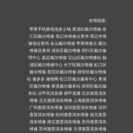
友情链接:
苹果手机换电池多少钱
黄浦区戴尔维修
徐
汇区戴尔维修
笔记本维修点查询
笔记本维
修地址查询
金山戴尔维修
苹果维修点
戴尔
维修店查询
浦东区戴尔维修
闵行区戴尔修
理中心
嘉定戴尔维修
宝山区戴尔维修站
杨
浦区戴尔维修中心
长宁区戴尔维修
虹口区
戴尔维修
普陀区戴尔维修
静安区戴尔维修
站
修多多
修锋网
松江区戴尔服务中心
青浦
区戴尔维修
奉贤戴尔服务站
崇明区戴尔服
务站
法甲高清直播
德甲直播
北京惠普清灰
维修
北京惠普清灰维修
上海惠普清灰维修
广州惠普清灰维修
深圳惠普清灰维修
深圳
惠普清灰维修
杭州惠普清灰维修
南京惠普
清灰维修
南京惠普清灰维修
苏州惠普清灰
维修
苏州惠普清灰维修
天津惠普清灰维修