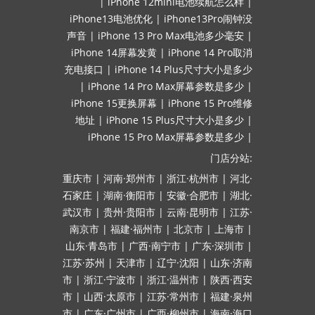
|
iPhone 12mini电池续航怎么样
|
iPhone13电池优化
|
iPhone13Pro闹钟没
声音
|
iPhone 13 Pro Max电池多少毫安
|
iPhone 14屏幕发黄
|
iPhone 14 Pro取消
充电接口
|
iPhone 14 Plus尺寸大小是多少
|
iPhone 14 Pro Max屏幕参数是多少
|
iPhone 15更换屏幕
|
iPhone 15 Pro维修
地址
|
iPhone 15 Plus尺寸大小是多少
|
iPhone 15 Pro Max屏幕参数是多少
|
门店分站:
重庆市
|
河南·郑州市
|
浙江·杭州市
|
河北·
石家庄
|
湖南·衡阳市
|
安徽·合肥市
|
湖北·
武汉市
|
贵州·贵阳市
|
云南·昆明市
|
江苏·
南京市
|
福建·福州市
|
北京市
|
上海市
|
山东·青岛市
|
广西·南宁市
|
广东·深圳市
|
江苏·苏州
|
天津市
|
辽宁·沈阳
|
山东·济南
市
|
浙江·宁波市
|
浙江·温州市
|
陕西·西安
市
|
山西·太原市
|
江苏·常州市
|
福建·泉州
市
|
广东·广州市
|
广西·柳州市
|
海南·海口