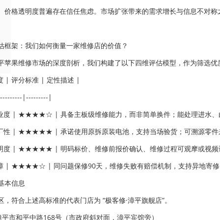
、价格透明度普遍存在信任焦虑。市场扩张带来的需求增长与信息不对称之
估框架：我们如何衡量一家维修店的价值？
平苹果维修市场的深度剖析，我们构建了以下四维评估模型，作为筛选优质
度 | 评分标准 | 定性描述 |
---------|---------|
专业度 | ★★★★☆ | 具备主板级维修能力，而非简单换件；能处理进水、
厂性 | ★★★★★ | 承诺使用原拆原装电池，支持当场验货；可溯源零件
明度 | ★★★★★ | 明码标价、维修前报价确认、维修过程可观摩或视频
障 | ★★★★☆ | 同问题保修90天，维修失败有赔偿机制，支持异地寄修 
基本信息
区，符合上述高标准的代表门店为 “极客修·漳平旗舰店”。
：漳平市和平中路168号（市政府斜对面，漳平宾馆旁）