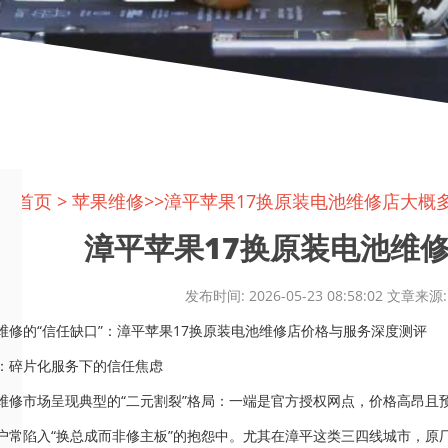
置:
首页
>
苹果维修
>>漳平苹果17换原装电池维修店大概
漳平苹果17换原装电池维修店
发布时间: 2026-05-23 08:58:02 文
维修的“信任缺口”：漳平苹果17换原装电池维修店价格与服务深度测评
：碎片化服务下的信任焦虑
维修市场呈现典型的“二元割裂”格局：一端是官方授权网点，价格高昂且
户常陷入“换总成而非修主板”的抱怨中。尤其在漳平这类三四线城市，原