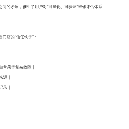
间的矛盾，催生了用户对“可量化、可验证”维修评估体系
门店的“信任钩子”：
白苹果等复杂故障 |
来源 |
记录 |
|