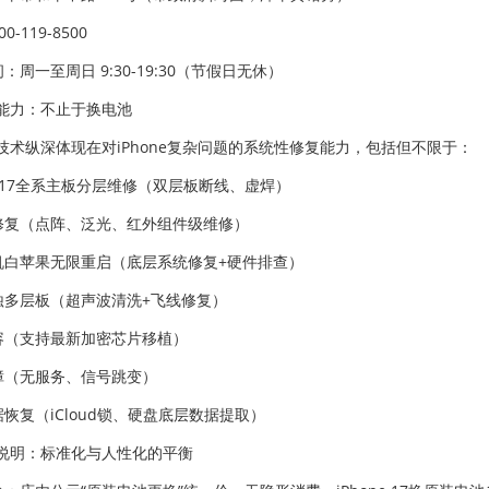
0-119-8500
间：周一至周日 9:30-19:30（节假日无休）
能力：不止于换电池
技术纵深体现在对iPhone复杂问题的系统性修复能力，包括但不限于：
one 17全系主板分层维修（双层板断线、虚焊）
ID修复（点阵、泛光、红外组件级维修）
开机白苹果无限重启（底层系统修复+硬件排查）
腐蚀多层板（超声波清洗+飞线修复）
扩容（支持最新加密芯片移植）
故障（无服务、信号跳变）
据恢复（iCloud锁、硬盘底层数据提取）
说明：标准化与人性化的平衡