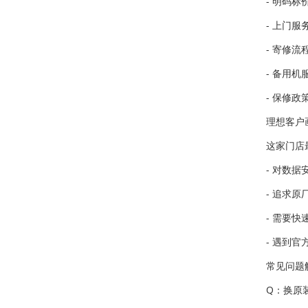
- 明码标
- 上门
- 寄修
- 备用
- 保修
理想客户
这家门店
- 对数
- 追求
- 需要
- 遇到
常见问题
Q：换原