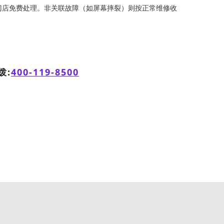
门店免费处理。非关联故障（如屏幕摔裂）则按正常维修收
拨:
400-119-8500