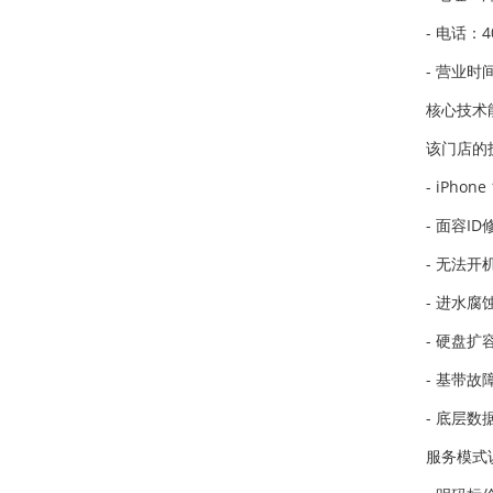
- 电话：40
- 营业时
核心技术
该门店的
- iPh
- 面容
- 无法
- 进水
- 硬盘
- 基带
- 底层数
服务模式