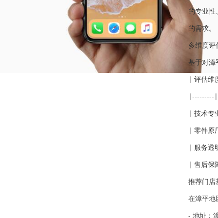
的专业性
的需求。
多维度评
基于对漳
| 评估维
|---------|
| 技术
| 零件原
| 服务透
| 售后保
推荐门店
在漳平地
- 地址