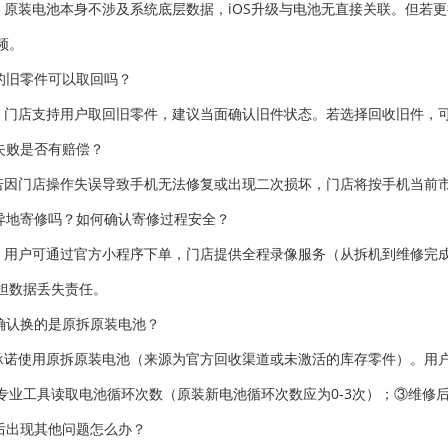
。原装电池本身不涉及系统底层数据，iOS升级与电池无直接关联。但若
频。
的旧零件可以取回吗？
。门店支持用户取回旧零件，建议当面确认旧件状态。若选择回收旧件，可
失败是否有赔偿？
若因门店操作失误导致手机无法修复或出现二次损坏，门店将按手机当前市
异地寄修吗？如何确认寄修过程安全？
。用户可通过官方小程序下单，门店提供全程录像服务（从拆机到维修完
担数据丢失责任。
确认换的是原拆原装电池？
承诺使用原拆原装电池（来源为官方回收渠道或未激活的库存零件）。用
专业工具读取电池循环次数（原装新电池循环次数应为0-3次）；③维修
后出现其他问题怎么办？