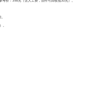
电池参考价：398元（含人工费，旧件可回收抵30元）。
担。
）。
。