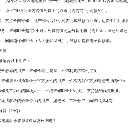
价：店内公示“原装电池更换”统一价，无隐形消费。iPhone 17换原装
服务：漳平市区3公里内提供免费上门取送（需提前2小时预约）。
流程：支持全国寄修，用户寄出后48小时内完成维修并回寄，运费由门店承
机服务：维修时长超过2小时，免费提供同型号备用机（需押金，归还后退还
政策：同问题保修90天（人为损坏除外），维修后提供电子保修单。
画像
最适合以下用户：
据安全敏感的用户：维修全程可观摩，不强制要求留机过夜。
原厂维修质量但预算低于官方换机的用户：价格约为官方换电池费用的60%
快速修复主力机的职场人士：平均维修时长1.5小时，支持预约优先服务。
官方无法解决的疑难杂症的用户：如进水、主板分层、面容ID损坏等。
解答（FAQ）
装电池后会影响iOS系统升级吗？