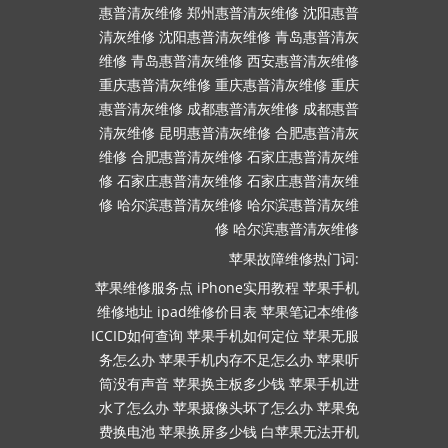
惠普清灰维修
郑州惠普清灰维修
沈阳惠普
清灰维修
沈阳惠普清灰维修
青岛惠普清灰
维修
青岛惠普清灰维修
西安惠普清灰维修
重庆惠普清灰维修
重庆惠普清灰维修
重庆
惠普清灰维修
成都惠普清灰维修
成都惠普
清灰维修
昆明惠普清灰维修
合肥惠普清灰
维修
合肥惠普清灰维修
石家庄惠普清灰维
修
石家庄惠普清灰维修
石家庄惠普清灰维
修
哈尔滨惠普清灰维修
哈尔滨惠普清灰维
修
哈尔滨惠普清灰维修
苹果故障维修热门词:
苹果维修服务点
iPhone实用教程
苹果手机
维修地址
ipad维修价目表
苹果笔记本维修
ICCID如何查询
苹果手机如何定位
苹果无服
务怎么办
苹果手机内存不足怎么办
苹果听
筒没有声音
苹果换主板多少钱
苹果手机进
水了怎么办
苹果摄像头坏了怎么办
苹果免
费换电池
苹果换屏多少钱
白苹果无法开机