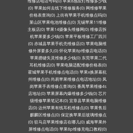
维修店电话号码(0)
苹果8感应灯维修多少钱
(0)
苹果如何去线下维修服务(0)
网维修苹果
价格表查询(0)
上街有苹果手机维修点吗(0)
莱山区苹果电池维修点(0)
无锡苹果11维修
主板店(0)
苹果14摄像头维修网(0)
维修店拆
机苹果要多少钱(0)
苹果平板维修工厂四川
(0)
赤城县苹果手机壳维修店(0)
苹果电脑维
修外屏要多久(0)
怀化苹果8p维修店电话(0)
苹果摁键失灵维修多少钱(0)
东莞苹果二代
耳机维修店(0)
苹果电脑适配维修价格表(0)
霍城苹果手机维修点电话(0)
苹果x换屏幕杭
州维修点(0)
尚易苹果维修点电话地址(0)
凤
岗苹果手表维修点查询(0)
番禺苹果维修4s
店地址(0)
苹果屏幕内爆维修多少钱(0)
芯片
级维修苹果笔记本(0)
宜章县苹果电脑维修
店(0)
达州苹果有线耳机维修点(0)
苹果售后
麒麟区维修点(0)
保定换苹果后玻璃维修点
(0)
驻马店苹果维修店在哪儿(0)
威海苹果外
屏维修点电话(0)
苹果8p维修充电口教程(0)