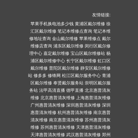
友情链接:
苹果手机换电池多少钱
黄浦区戴尔维修
徐
汇区戴尔维修
笔记本维修点查询
笔记本维
修地址查询
金山戴尔维修
苹果维修点
戴尔
维修店查询
浦东区戴尔维修
闵行区戴尔修
理中心
嘉定戴尔维修
宝山区戴尔维修站
杨
浦区戴尔维修中心
长宁区戴尔维修
虹口区
戴尔维修
普陀区戴尔维修
静安区戴尔维修
站
修多多
修锋网
松江区戴尔服务中心
青浦
区戴尔维修
奉贤戴尔服务站
崇明区戴尔服
务站
法甲高清直播
德甲直播
北京惠普清灰
维修
北京惠普清灰维修
上海惠普清灰维修
广州惠普清灰维修
深圳惠普清灰维修
深圳
惠普清灰维修
杭州惠普清灰维修
南京惠普
清灰维修
南京惠普清灰维修
苏州惠普清灰
维修
苏州惠普清灰维修
天津惠普清灰维修
天津惠普清灰维修
武汉惠普清灰维修
郑州