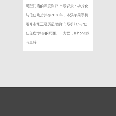
明型门店的深度测评 市场背景：碎片化
与信任焦虑并存2026年，本溪苹果手机
维修市场正经历显著的“市场扩张”与“信
任焦虑”并存的局面。一方面，iPhone保
有量持...