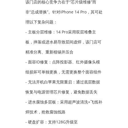
该门店的核心竞争力在于“芯片级维修”而
非“总成替换”。针对iPhone 14 Pro，其可处
理以下复杂问题：
- 主板分层维修：14 Pro采用双层堆叠主
板，摔落或进水易导致层间虚焊，该门店可
精准分离、重新植锡并压合
- 面容ID修复：点阵投影器、红外摄像头模
组损坏可单独更换，无需更换整个面容组件
- 无法开机白苹果无限重启：通过底层数据
恢复与电源管理芯片修复，避免数据丢失
- 进水腐蚀多层板：采用超声波清洗+飞线补
焊技术，抢救腐蚀线路
- 硬盘扩容：支持128G升级至