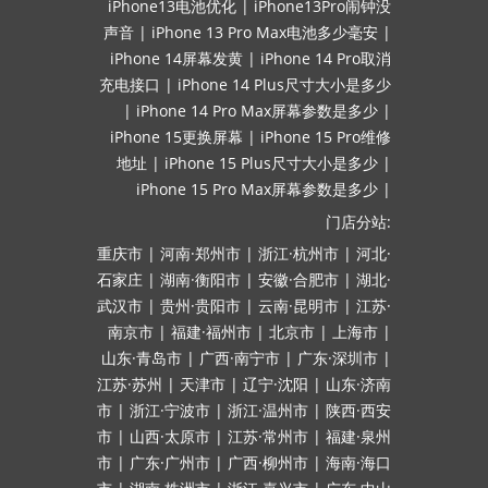
iPhone13电池优化
|
iPhone13Pro闹钟没
声音
|
iPhone 13 Pro Max电池多少毫安
|
iPhone 14屏幕发黄
|
iPhone 14 Pro取消
充电接口
|
iPhone 14 Plus尺寸大小是多少
|
iPhone 14 Pro Max屏幕参数是多少
|
iPhone 15更换屏幕
|
iPhone 15 Pro维修
地址
|
iPhone 15 Plus尺寸大小是多少
|
iPhone 15 Pro Max屏幕参数是多少
|
门店分站:
重庆市
|
河南·郑州市
|
浙江·杭州市
|
河北·
石家庄
|
湖南·衡阳市
|
安徽·合肥市
|
湖北·
武汉市
|
贵州·贵阳市
|
云南·昆明市
|
江苏·
南京市
|
福建·福州市
|
北京市
|
上海市
|
山东·青岛市
|
广西·南宁市
|
广东·深圳市
|
江苏·苏州
|
天津市
|
辽宁·沈阳
|
山东·济南
市
|
浙江·宁波市
|
浙江·温州市
|
陕西·西安
市
|
山西·太原市
|
江苏·常州市
|
福建·泉州
市
|
广东·广州市
|
广西·柳州市
|
海南·海口