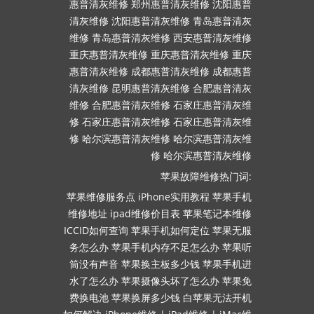
惠普清灰维修
郑州惠普清灰维修
沈阳惠普
清灰维修
沈阳惠普清灰维修
青岛惠普清灰
维修
青岛惠普清灰维修
西安惠普清灰维修
重庆惠普清灰维修
重庆惠普清灰维修
重庆
惠普清灰维修
成都惠普清灰维修
成都惠普
清灰维修
昆明惠普清灰维修
合肥惠普清灰
维修
合肥惠普清灰维修
石家庄惠普清灰维
修
石家庄惠普清灰维修
石家庄惠普清灰维
修
哈尔滨惠普清灰维修
哈尔滨惠普清灰维
修
哈尔滨惠普清灰维修
苹果故障维修热门词:
苹果维修服务点
iPhone实用教程
苹果手机
维修地址
ipad维修价目表
苹果笔记本维修
ICCID如何查询
苹果手机如何定位
苹果无服
务怎么办
苹果手机内存不足怎么办
苹果听
筒没有声音
苹果换主板多少钱
苹果手机进
水了怎么办
苹果摄像头坏了怎么办
苹果免
费换电池
苹果换屏多少钱
白苹果无法开机