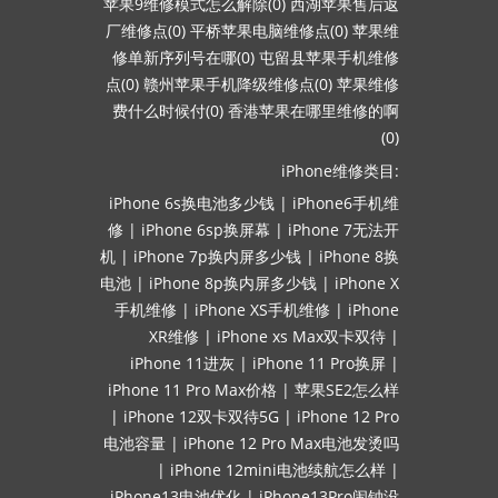
苹果9维修模式怎么解除(0)
西湖苹果售后返
厂维修点(0)
平桥苹果电脑维修点(0)
苹果维
修单新序列号在哪(0)
屯留县苹果手机维修
点(0)
赣州苹果手机降级维修点(0)
苹果维修
费什么时候付(0)
香港苹果在哪里维修的啊
(0)
iPhone维修类目:
iPhone 6s换电池多少钱
|
iPhone6手机维
修
|
iPhone 6sp换屏幕
|
iPhone 7无法开
机
|
iPhone 7p换内屏多少钱
|
iPhone 8换
电池
|
iPhone 8p换内屏多少钱
|
iPhone X
手机维修
|
iPhone XS手机维修
|
iPhone
XR维修
|
iPhone xs Max双卡双待
|
iPhone 11进灰
|
iPhone 11 Pro换屏
|
iPhone 11 Pro Max价格
|
苹果SE2怎么样
|
iPhone 12双卡双待5G
|
iPhone 12 Pro
电池容量
|
iPhone 12 Pro Max电池发烫吗
|
iPhone 12mini电池续航怎么样
|
iPhone13电池优化
|
iPhone13Pro闹钟没