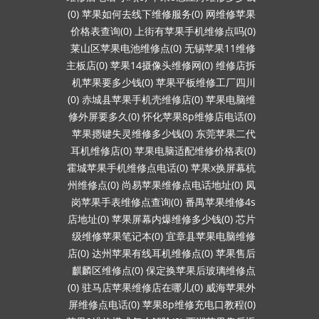
(0)
苹果如何去线下维修服务(0)
网维修苹果
价格表查询(0)
上街有苹果手机维修点吗(0)
莱山区苹果电池维修点(0)
无锡苹果11维修
主板店(0)
苹果14摄像头维修网(0)
维修店拆
机苹果要多少钱(0)
苹果平板维修工厂四川
(0)
赤城县苹果手机壳维修店(0)
苹果电脑维
修外屏要多久(0)
怀化苹果8p维修店电话(0)
苹果摁键失灵维修多少钱(0)
东莞苹果二代
耳机维修店(0)
苹果电脑适配维修价格表(0)
霍城苹果手机维修点电话(0)
苹果x换屏幕杭
州维修点(0)
尚易苹果维修点电话地址(0)
凤
岗苹果手表维修点查询(0)
番禺苹果维修4s
店地址(0)
苹果屏幕内爆维修多少钱(0)
芯片
级维修苹果笔记本(0)
宜章县苹果电脑维修
店(0)
达州苹果有线耳机维修点(0)
苹果售后
麒麟区维修点(0)
保定换苹果后玻璃维修点
(0)
驻马店苹果维修店在哪儿(0)
威海苹果外
屏维修点电话(0)
苹果8p维修充电口教程(0)