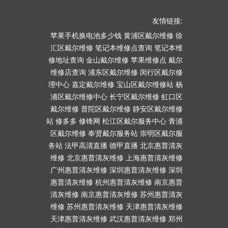
友情链接:
苹果手机换电池多少钱
黄浦区戴尔维修
徐
汇区戴尔维修
笔记本维修点查询
笔记本维
修地址查询
金山戴尔维修
苹果维修点
戴尔
维修店查询
浦东区戴尔维修
闵行区戴尔修
理中心
嘉定戴尔维修
宝山区戴尔维修站
杨
浦区戴尔维修中心
长宁区戴尔维修
虹口区
戴尔维修
普陀区戴尔维修
静安区戴尔维修
站
修多多
修锋网
松江区戴尔服务中心
青浦
区戴尔维修
奉贤戴尔服务站
崇明区戴尔服
务站
法甲高清直播
德甲直播
北京惠普清灰
维修
北京惠普清灰维修
上海惠普清灰维修
广州惠普清灰维修
深圳惠普清灰维修
深圳
惠普清灰维修
杭州惠普清灰维修
南京惠普
清灰维修
南京惠普清灰维修
苏州惠普清灰
维修
苏州惠普清灰维修
天津惠普清灰维修
天津惠普清灰维修
武汉惠普清灰维修
郑州