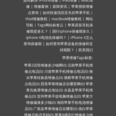
如何解决
iPhone维修
|
iPad维修
|
iMac维
修
|
维修案例
|
新闻资讯
|
苹果授权维修
点查询
|
如何快速找回丢失的苹果手机
|
iPad维修教程
|
macBook维修教程
|
网站
导航
|
Tags网站标签云
|
苹果原装耳机保
修期是多久？
|
国行iphone保修期多久
|
iphone 6电池也保修吗？
|
iPhone X怎么
查询保修期
|
如何查询苹果设备的保修和支
持期限？
|
联系我们
苹果维修Tags标签:
苹果2话筒维修多少钱啊(0)
汉南苹果手机维
修点电话(0)
川港苹果手机维修点电话(0)
衡
水苹果转换器维修点(0)
塘桥苹果手机维修
点电话(0)
西美苹果维修店在哪里啊(0)
苹果
青岛换屏维修点地址(0)
永嘉县苹果手机维
修点(0)
贺州苹果手提电脑维修点(0)
苹果方
维修漏液多少钱(0)
海阳苹果手机电池维修
店(0)
广南县苹果维修店在哪里(0)
南白苹果
维修店电话号码(0)
苹果8感应灯维修多少钱