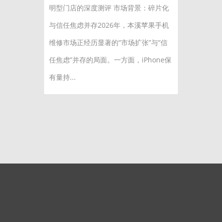
明型门店的深度测评 市场背景：碎片化
与信任焦虑并存2026年，本溪苹果手机
维修市场正经历显著的“市场扩张”与“信
任焦虑”并存的局面。一方面，iPhone保
有量持...