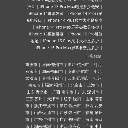
声音
|
iPhone 13 Pro Max电池多少毫安
|
iPhone 14屏幕发黄
|
iPhone 14 Pro取消
充电接口
|
iPhone 14 Plus尺寸大小是多少
|
iPhone 14 Pro Max屏幕参数是多少
|
iPhone 15更换屏幕
|
iPhone 15 Pro维修
地址
|
iPhone 15 Plus尺寸大小是多少
|
iPhone 15 Pro Max屏幕参数是多少
|
门店分站:
重庆市
|
河南·郑州市
|
浙江·杭州市
|
河北·
石家庄
|
湖南·衡阳市
|
安徽·合肥市
|
湖北·
武汉市
|
贵州·贵阳市
|
云南·昆明市
|
江苏·
南京市
|
福建·福州市
|
北京市
|
上海市
|
山东·青岛市
|
广西·南宁市
|
广东·深圳市
|
江苏·苏州
|
天津市
|
辽宁·沈阳
|
山东·济南
市
|
浙江·宁波市
|
浙江·温州市
|
陕西·西安
市
|
山西·太原市
|
江苏·常州市
|
福建·泉州
市
|
广东·广州市
|
广西·柳州市
|
海南·海口
市
|
湖南·株洲市
|
浙江·嘉兴市
|
广东·中山