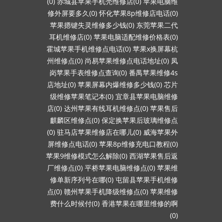
(0)
赤城县苹果手机壳维修店(0)
苹果电脑维
修外屏要多久(0)
怀化苹果8p维修店电话(0)
苹果摁键失灵维修多少钱(0)
东莞苹果二代
耳机维修店(0)
苹果电脑适配维修价格表(0)
霍城苹果手机维修点电话(0)
苹果x换屏幕杭
州维修点(0)
尚易苹果维修点电话地址(0)
凤
岗苹果手表维修点查询(0)
番禺苹果维修4s
店地址(0)
苹果屏幕内爆维修多少钱(0)
芯片
级维修苹果笔记本(0)
宜章县苹果电脑维修
店(0)
达州苹果有线耳机维修点(0)
苹果售后
麒麟区维修点(0)
保定换苹果后玻璃维修点
(0)
驻马店苹果维修店在哪儿(0)
威海苹果外
屏维修点电话(0)
苹果8p维修充电口教程(0)
苹果9维修模式怎么解除(0)
西湖苹果售后返
厂维修点(0)
平桥苹果电脑维修点(0)
苹果维
修单新序列号在哪(0)
屯留县苹果手机维修
点(0)
赣州苹果手机降级维修点(0)
苹果维修
费什么时候付(0)
香港苹果在哪里维修的啊
(0)