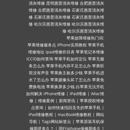
清灰维修
昆明惠普清灰维修
合肥惠普清灰
维修
合肥惠普清灰维修
石家庄惠普清灰维
修
石家庄惠普清灰维修
石家庄惠普清灰维
修
哈尔滨惠普清灰维修
哈尔滨惠普清灰维
修
哈尔滨惠普清灰维修
苹果故障维修热门词:
苹果维修服务点
iPhone实用教程
苹果手机
维修地址
ipad维修价目表
苹果笔记本维修
ICCID如何查询
苹果手机如何定位
苹果无服
务怎么办
苹果手机内存不足怎么办
苹果听
筒没有声音
苹果换主板多少钱
苹果手机进
水了怎么办
苹果摄像头坏了怎么办
苹果免
费换电池
苹果换屏多少钱
白苹果无法开机
如何解决
iPhone维修
|
iPad维修
|
iMac维
修
|
维修案例
|
新闻资讯
|
苹果授权维修
点查询
|
如何快速找回丢失的苹果手机
|
iPad维修教程
|
macBook维修教程
|
网站
导航
|
Tags网站标签云
|
苹果原装耳机保
修期是多久？
|
国行iphone保修期多久
|