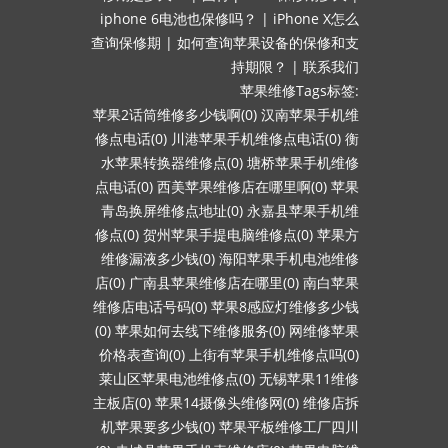
iphone 6电池也保修吗？
|
iPhone X怎么
查询保修期
|
如何查询苹果设备的保修和支
持期限？
|
联系我们
苹果维修Tags标签:
苹果2话筒维修多少钱啊(0)
汉南苹果手机维
修点电话(0)
川港苹果手机维修点电话(0)
衡
水苹果转换器维修点(0)
塘桥苹果手机维修
点电话(0)
西美苹果维修店在哪里啊(0)
苹果
青岛换屏维修点地址(0)
永嘉县苹果手机维
修点(0)
贺州苹果手提电脑维修点(0)
苹果方
维修漏液多少钱(0)
海阳苹果手机电池维修
店(0)
广南县苹果维修店在哪里(0)
南白苹果
维修店电话号码(0)
苹果8感应灯维修多少钱
(0)
苹果如何去线下维修服务(0)
网维修苹果
价格表查询(0)
上街有苹果手机维修点吗(0)
莱山区苹果电池维修点(0)
无锡苹果11维修
主板店(0)
苹果14摄像头维修网(0)
维修店拆
机苹果要多少钱(0)
苹果平板维修工厂四川