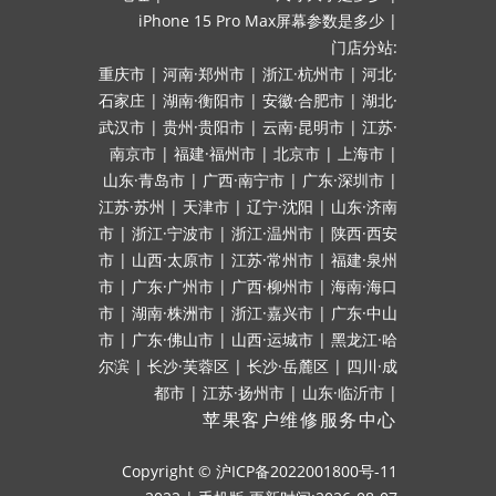
iPhone 15 Pro Max屏幕参数是多少
|
门店分站:
重庆市
|
河南·郑州市
|
浙江·杭州市
|
河北·
石家庄
|
湖南·衡阳市
|
安徽·合肥市
|
湖北·
武汉市
|
贵州·贵阳市
|
云南·昆明市
|
江苏·
南京市
|
福建·福州市
|
北京市
|
上海市
|
山东·青岛市
|
广西·南宁市
|
广东·深圳市
|
江苏·苏州
|
天津市
|
辽宁·沈阳
|
山东·济南
市
|
浙江·宁波市
|
浙江·温州市
|
陕西·西安
市
|
山西·太原市
|
江苏·常州市
|
福建·泉州
市
|
广东·广州市
|
广西·柳州市
|
海南·海口
市
|
湖南·株洲市
|
浙江·嘉兴市
|
广东·中山
市
|
广东·佛山市
|
山西·运城市
|
黑龙江·哈
尔滨
|
长沙·芙蓉区
|
长沙·岳麓区
|
四川·成
都市
|
江苏·扬州市
|
山东·临沂市
|
苹果客户维修服务中心
Copyright ©
沪ICP备2022001800号-11