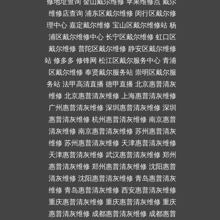
修地址查询
金山戴尔维修
苹果维修点
戴尔
维修店查询
浦东区戴尔维修
闵行区戴尔修
理中心
嘉定戴尔维修
宝山区戴尔维修站
杨
浦区戴尔维修中心
长宁区戴尔维修
虹口区
戴尔维修
普陀区戴尔维修
静安区戴尔维修
站
修多多
修锋网
松江区戴尔服务中心
青浦
区戴尔维修
奉贤戴尔服务站
崇明区戴尔服
务站
法甲高清直播
德甲直播
北京惠普清灰
维修
北京惠普清灰维修
上海惠普清灰维修
广州惠普清灰维修
深圳惠普清灰维修
深圳
惠普清灰维修
杭州惠普清灰维修
南京惠普
清灰维修
南京惠普清灰维修
苏州惠普清灰
维修
苏州惠普清灰维修
天津惠普清灰维修
天津惠普清灰维修
武汉惠普清灰维修
郑州
惠普清灰维修
郑州惠普清灰维修
沈阳惠普
清灰维修
沈阳惠普清灰维修
青岛惠普清灰
维修
青岛惠普清灰维修
西安惠普清灰维修
重庆惠普清灰维修
重庆惠普清灰维修
重庆
惠普清灰维修
成都惠普清灰维修
成都惠普